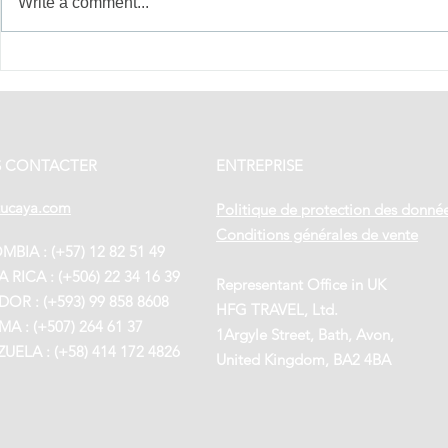
Write a comment...
Ceux qui
Tradit
rendent
fêtes 
chaque voyage
Panam
unique
immer
cœur 
 CONTACTER
ENTREPRISE
du pay
tucaya.com
Politique de protection des donné
Conditions générales de vente
BIA : (+57) 12 82 51 49
 RICA : (+506) 22 34 16 39
Representant Office in UK
OR : (+593) 99 858 8608
HFG TRAVEL, Ltd.
A : (+507) 264 61 37
1Argyle Street, Bath, Avon,
UELA : (+58) 414 172 4826
United Kingdom, BA2 4BA