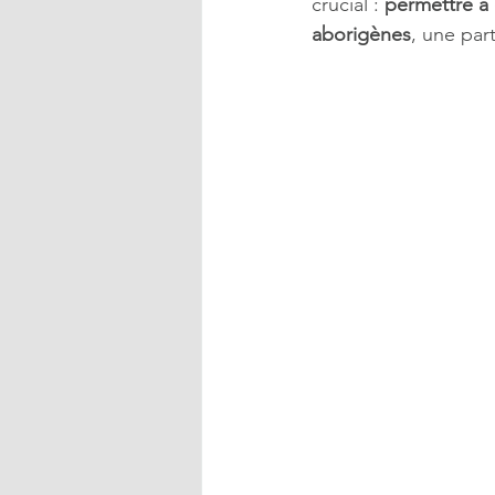
crucial : 
permettre à 
aborigènes
, une part