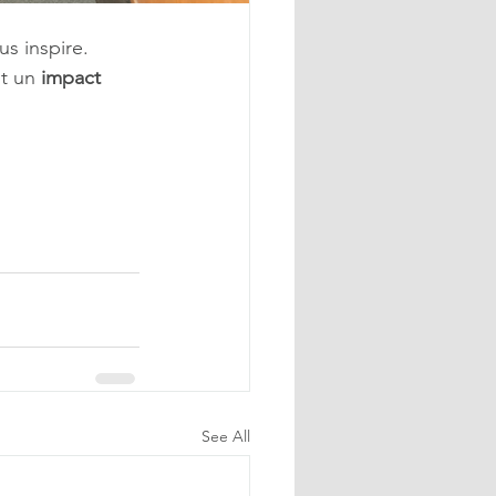
s inspire. 
t un
 impact 
See All