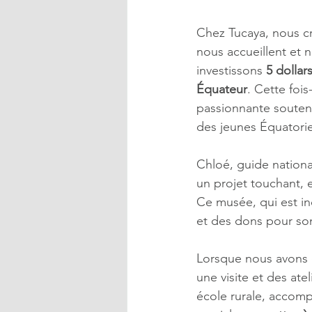
Chez Tucaya, nous c
nous accueillent et 
investissons
 5 dolla
Équateur
. Cette foi
passionnante soutenu
des jeunes Équatori
Chloé, guide nation
un projet touchant, e
Ce musée, qui est in
et des dons pour so
Lorsque nous avons co
une visite et des at
école rurale, accomp