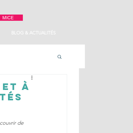
MICE
BLOG & ACTUALITÉS
 et à
tés
couvrir de 