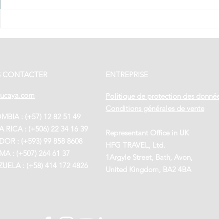
REOUVERTURE
LES 10
DU COSTA RICA
DE PAR
ET DE
COLOM
L’EQUATEUR
 CONTACTER
ENTREPRISE
tucaya.com
Politique de protection des donné
Conditions générales de vente
BIA : (+57) 12 82 51 49
 RICA : (+506) 22 34 16 39
Representant Office in UK
OR : (+593) 99 858 8608
HFG TRAVEL, Ltd.
A : (+507) 264 61 37
1Argyle Street, Bath, Avon,
UELA : (+58) 414 172 4826
United Kingdom, BA2 4BA