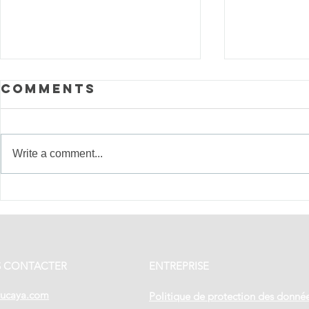
Comments
Write a comment...
Ceux qui
Tradit
rendent
fêtes 
chaque voyage
Panam
unique
immer
cœur 
 CONTACTER
ENTREPRISE
du pay
tucaya.com
Politique de protection des donné