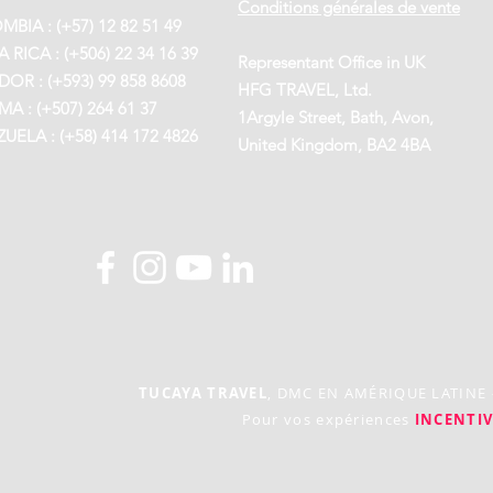
Conditions générales de vente
BIA : (+57) 12 82 51 49
 RICA : (+506) 22 34 16 39
Representant Office in UK
OR : (+593) 99 858 8608
HFG TRAVEL, Ltd.
A : (+507) 264 61 37
1Argyle Street, Bath, Avon,
UELA : (+58) 414 172 4826
United Kingdom, BA2 4BA
TUCAYA TRAVEL
, DMC EN AMÉRIQUE LATINE
Pour vos expériences
INCENTIV