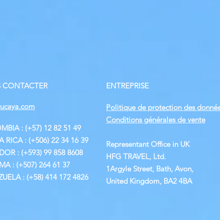
 CONTACTER
ENTREPRISE
tucaya.com
Politique de protection des donné
Conditions générales de vente
BIA : (+57) 12 82 51 49
 RICA : (+506) 22 34 16 39
Representant Office in UK
OR : (+593) 99 858 8608
HFG TRAVEL, Ltd.
A : (+507) 264 61 37
1Argyle Street, Bath, Avon,
UELA : (+58) 414 172 4826
United Kingdom, BA2 4BA