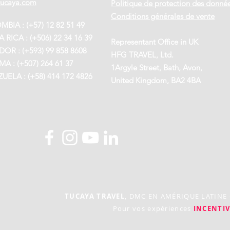
tucaya.com
Politique de protection des donné
Conditions générales de vente
BIA : (+57) 12 82 51 49
 RICA : (+506) 22 34 16 39
Representant Office in UK
OR : (+593) 99 858 8608
HFG TRAVEL, Ltd.
A : (+507) 264 61 37
1Argyle Street, Bath, Avon,
UELA : (+58) 414 172 4826
United Kingdom, BA2 4BA
TUCAYA TRAVEL
, DMC EN AMÉRIQUE LATINE
Pour vos expériences
INCENTIV