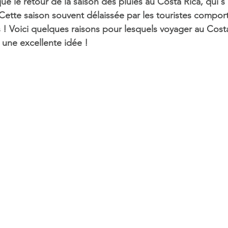
e le retour de la saison des pluies au Costa Rica, qui s
ette saison souvent délaissée par les touristes compor
 Voici quelques raisons pour lesquels voyager au Costa
 une excellente idée ! 