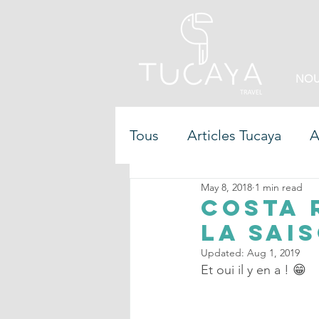
NOU
Tous
Articles Tucaya
A
May 8, 2018
1 min read
Costa 
la sais
Updated:
Aug 1, 2019
Et oui il y en a ! 😁