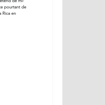
’étend de mi-
te pourtant de 
 Rica en 