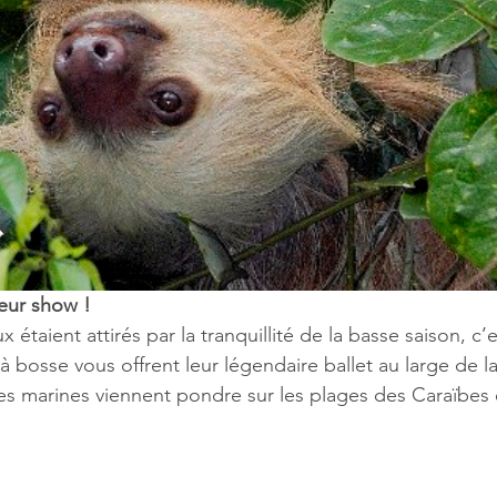
leur show !
étaient attirés par la tranquillité de la basse saison, c’e
à bosse vous offrent leur légendaire ballet au large de la
ues marines viennent pondre sur les plages des Caraïbes 