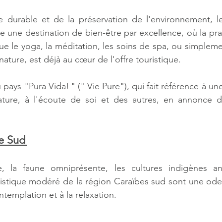
e durable et de la préservation de l'environnement, le
une destination de bien-être par excellence, où la prati
que le yoga, la méditation, les soins de spa, ou simpleme
ature, est déjà au cœur de l'offre touristique.   
pays "Pura Vida! " (" Vie Pure"), qui fait référence à une 
ture, à l'écoute de soi et des autres, en annonce d’ai
e Sud 
e, la faune omniprésente, les cultures indigènes anc
tique modéré de la région Caraïbes sud sont une ode à 
ntemplation et à la relaxation.     