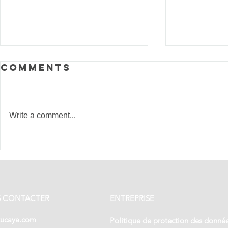
Comments
Write a comment...
Ceux qui
Tradit
rendent
fêtes 
chaque voyage
Panam
unique
immer
cœur 
 CONTACTER
ENTREPRISE
du pay
tucaya.com
Politique de protection des donné