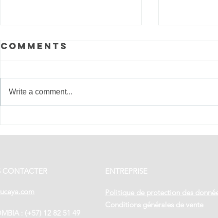
Comments
Write a comment...
Ceux qui
Tradit
rendent
fêtes 
chaque voyage
Panam
unique
immer
cœur 
 CONTACTER
ENTREPRISE
du pay
tucaya.com
Politique de protection des donné
Conditions générales de vente
BIA : (+57) 12 82 51 49