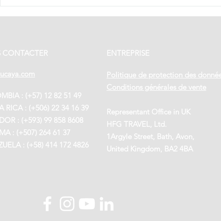
REOUVERTURE
LES 10
DU COSTA RICA
DE PAR
ET DE
COLOM
L’EQUATEUR
 CONTACTER
ENTREPRISE
tucaya.com
Politique de protection des donné
Conditions générales de vente
BIA : (+57) 12 82 51 49
 RICA : (+506) 22 34 16 39
Representant Office in UK
OR : (+593) 99 858 8608
HFG TRAVEL, Ltd.
A : (+507) 264 61 37
1Argyle Street, Bath, Avon,
UELA : (+58) 414 172 4826
United Kingdom, BA2 4BA