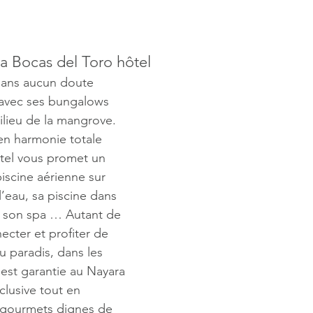
a Bocas del Toro hôtel
sans aucun doute 
e avec ses bungalows 
ilieu de la mangrove. 
en harmonie totale 
ôtel vous promet un 
iscine aérienne sur 
l’eau, sa piscine dans 
l, son spa … Autant de 
cter et profiter de 
u paradis, dans les 
 est garantie au Nayara 
clusive tout en 
 gourmets dignes de 