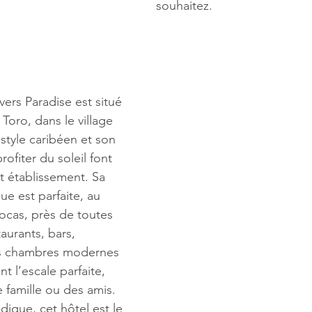
souhaitez.
ers Paradise est situé 
 Toro, dans le village 
tyle caribéen et son 
fiter du soleil font 
t établissement. Sa 
e est parfaite, au 
ocas, près de toutes 
aurants, bars, 
Les chambres modernes 
t l’escale parfaite, 
famille ou des amis.
que, cet hôtel est le 