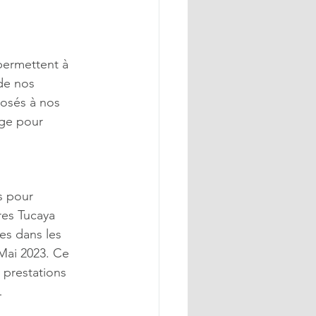
permettent à 
de nos 
posés à nos 
age pour 
s pour 
es Tucaya 
es dans les 
Mai 2023. Ce 
 prestations 
…