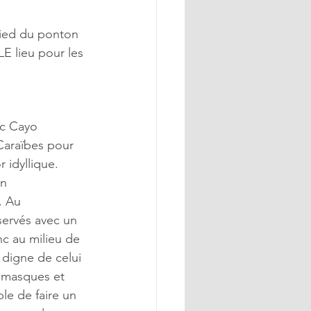
pied du ponton 
LE lieu pour les 
ec Cayo 
Caraïbes pour 
 idyllique. 
n 
. Au 
ervés avec un 
c au milieu de 
 digne de celui 
r masques et 
ble de faire un 