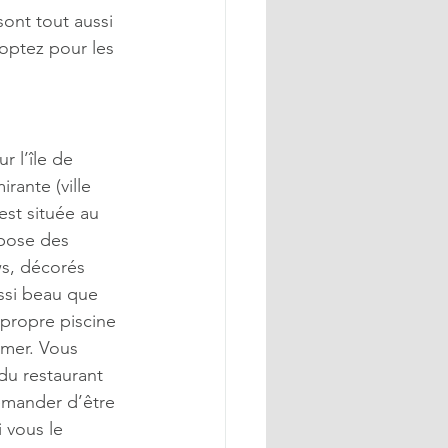
ont tout aussi 
optez pour les 
r l’île de 
rante (ville 
est située au 
opose des 
s, décorés 
ssi beau que 
 propre piscine 
 mer. Vous 
du restaurant 
emander d’être 
i vous le 