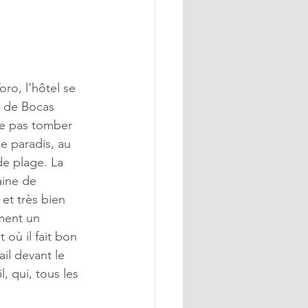
oro, l’hôtel se 
e de Bocas 
ne pas tomber 
e paradis, au 
de plage. La 
ine de 
et très bien 
ment un 
 où il fait bon 
il devant le 
, qui, tous les 