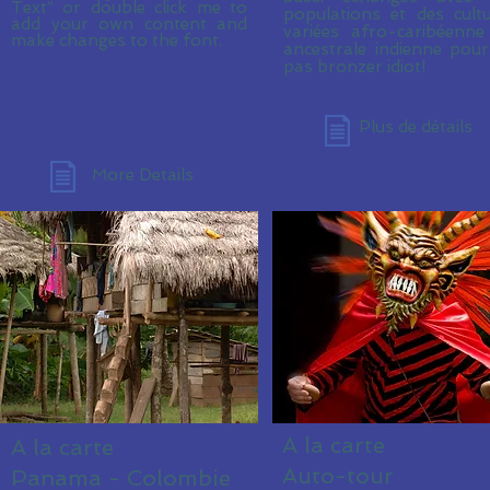
Text” or double click me to
populations et des cult
add your own content and
variées afro-caribéenn
make changes to the font.
ancestrale indienne pou
pas bronzer idiot!
Plus de détails
More Details
A la carte
A la carte
Auto-tour 
Panama - Colombie