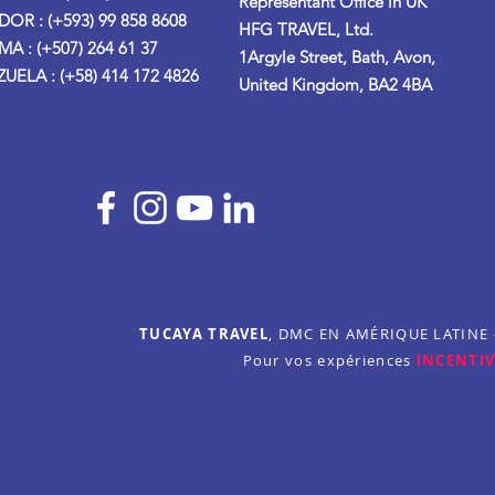
Representant Office in UK
OR : (+593) 99 858 8608
HFG TRAVEL, Ltd.
A : (+507) 264 61 37
1Argyle Street, Bath, Avon,
UELA : (+58) 414 172 4826
United Kingdom, BA2 4BA
TUCAYA TRAVEL
, DMC EN AMÉRIQUE LATINE
Pour vos expériences
INCENTIV