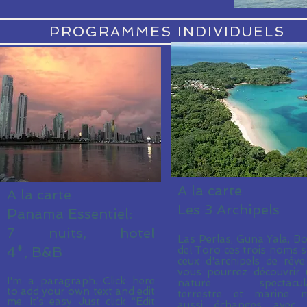
PROGRAMMES INDIVIDUELS
A la carte
A la carte
Les 3 Archipels
Panama Essentiel:
7 nuits, hotel
Las Perlas, Guna Yala, B
4*, B&B
del Toro ces trois noms 
ceux d'archipels de rêv
vous pourrez découvrir
I'm a paragraph. Click here
nature spectacula
to add your own text and edit
terrestre et marine m
me. It’s easy. Just click “Edit
aussi échanges avec 